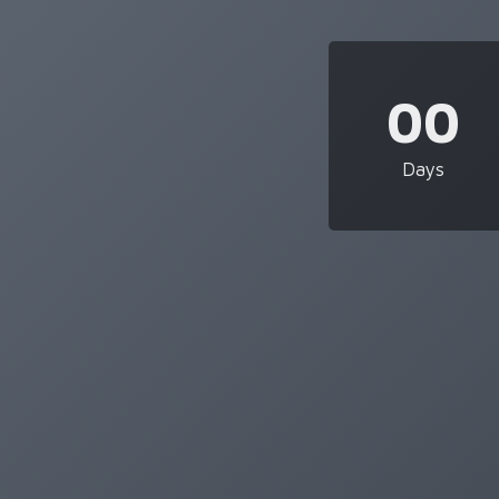
00
Days