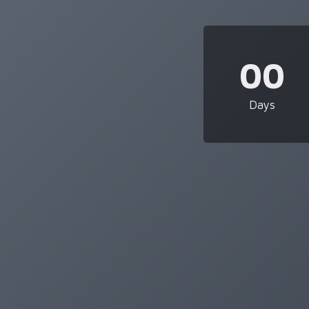
00
Days